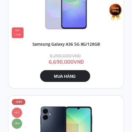
ĐẶT
HÀNG
Samsung Galaxy A36 5G 8G/128GB
8,290,000VNĐ
6,690,000VNĐ
MUA HÀNG
-26%
HOT
NEW