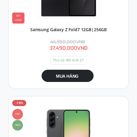
ĐẶT
HÀNG
Samsung Galaxy Z Fold7 12GB|256GB
46,990,000VNĐ
37,490,000VNĐ
Thu cũ đổi mới Z7
MUA HÀNG
-18%
HOT
NEW