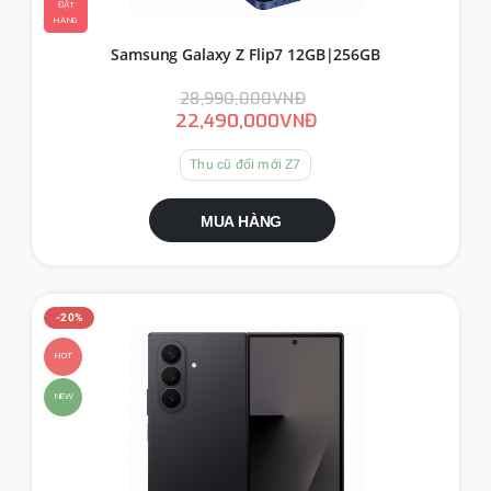
ĐẶT
HÀNG
Samsung Galaxy Z Flip7 12GB|256GB
28,990,000VNĐ
22,490,000VNĐ
Thu cũ đổi mới Z7
MUA HÀNG
-20%
HOT
NEW