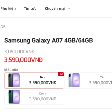
Phụ kiện
Tin tức
Khuyến mại
4GB
Samsung Galaxy A07 4GB/64GB
3,090,000VNĐ
3,590,000VNĐ
Màu sắc
Đen
Tím
3,590,000VNĐ
3,590,000V
Xanh
3,590,000VNĐ