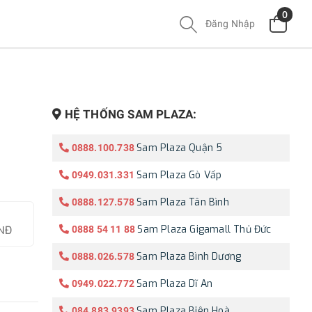
0
Đăng Nhập
HỆ THỐNG SAM PLAZA:
Sam Plaza Quận 5
0888.100.738
Sam Plaza Gò Vấp
0949.031.331
Sam Plaza Tân Bình
0888.127.578
Sam Plaza Gigamall Thủ Đức
0888 54 11 88
NĐ
Sam Plaza Bình Dương
0888.026.578
Sam Plaza Dĩ An
0949.022.772
Sam Plaza Biên Hoà
084.883.9393