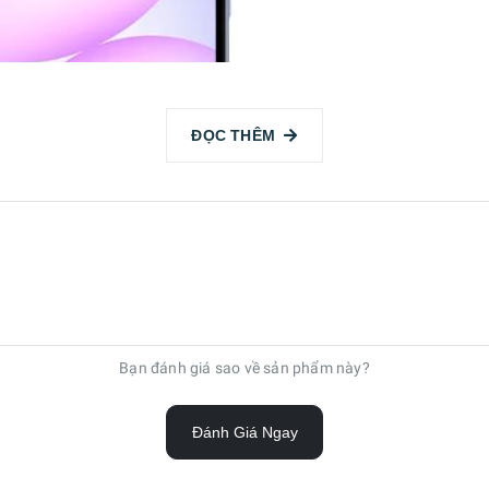
ĐỌC THÊM
Bạn đánh giá sao về sản phẩm này?
hip vốn nổi tiếng ở phân khúc tầm trung nhờ khả năng xử lý ổn định, 
Đánh Giá Ngay
ng bền bỉ cả ngày, cùng hệ điều hành One UI 7 trên nền Android 15 