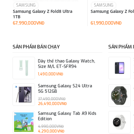
SAMSUNG
SAMSUNG
Samsung Galaxy Z Fold8 Ultra
Samsung Galaxy Z Fo
1TB
67,990,000VNĐ
61,990,000VNĐ
SẢN PHẨM BÁN CHẠY
SẢN PHẨM 
Dây thể thao Galaxy Watch,
Size M/L ET-SFR94
1,490,000VNĐ
Samsung Galaxy S24 Ultra
5G 512GB
37,490,000VNĐ
26,490,000VNĐ
Samsung Galaxy Tab A9 Kids
Edition
4,990,000VNĐ
4,290,000VNĐ