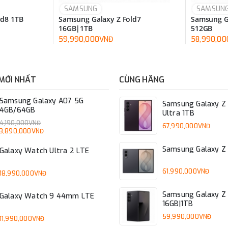
SAMSUNG
SAMSUN
ld8 1TB
Samsung Galaxy Z Fold7
Samsung Ga
16GB|1TB
512GB
59,990,000VNĐ
58,990,0
MỚI NHẤT
CÙNG HÃNG
Samsung Galaxy A07 5G
Samsung Galaxy Z 
4GB/64GB
Ultra 1TB
4,190,000VNĐ
67,990,000VNĐ
3,890,000VNĐ
Samsung Galaxy Z 
Galaxy Watch Ultra 2 LTE
61,990,000VNĐ
18,990,000VNĐ
Samsung Galaxy Z 
Galaxy Watch 9 44mm LTE
16GB|1TB
59,990,000VNĐ
11,990,000VNĐ