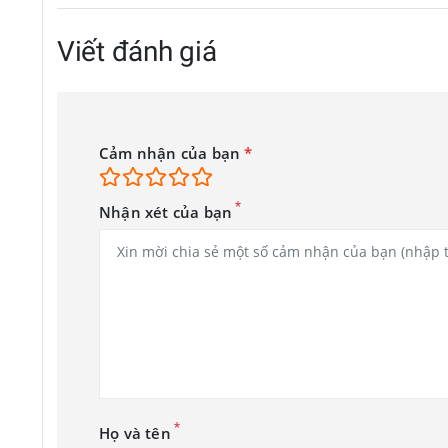
Samsung cũng không quên bổ sung các tính năng kết nối cần th
Viết đánh giá
chuẩn kháng bụi và nước IP54, giúp máy có khả năng chống lại
Một điểm gây bất ngờ là theo poster chính thức, Galaxy A07 
nghĩa người dùng có thể yên tâm sử dụng lâu dài mà không l
Cảm nhận của bạn
*
Về thiết kế, Samsung Galaxy A07 tiếp tục hướng tới phong cá
*
Nhận xét của bạn
nắm thoải mái.
*
Họ và tên