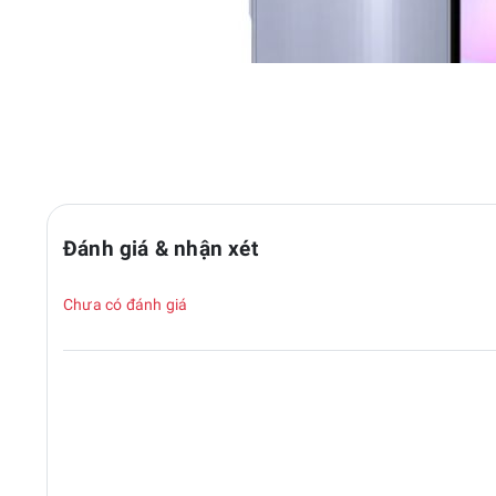
Đánh giá & nhận xét
Chưa có đánh giá
Điểm đáng chú ý là A07 sử dụng chip MediaTek Helio G99 – con c
game nhẹ. Máy đi kèm viên pin 5,000mAh cho thời lượng sử dụ