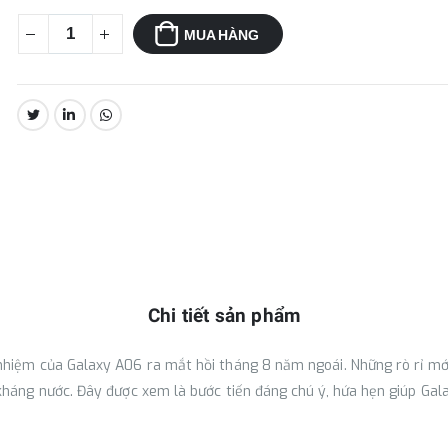
MUA HÀNG
CHIA SẺ:
Chi tiết sản phẩm
nhiệm của Galaxy A06 ra mắt hồi tháng 8 năm ngoái. Những rò rỉ mới
kháng nước. Đây được xem là bước tiến đáng chú ý, hứa hẹn giúp Gal