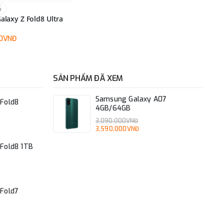
G
laxy Z Fold8 Ultra
00VNĐ
SẢN PHẨM ĐÃ XEM
Samsung Galaxy A07
Fold8
4GB/64GB
3,090,000VNĐ
3,590,000VNĐ
Fold8 1TB
Fold7