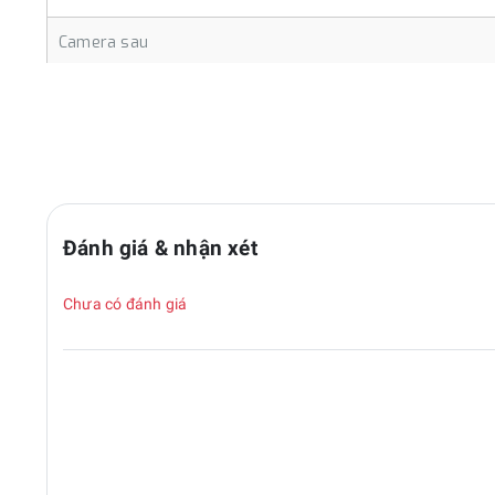
Camera sau
Thông tin camera sau
Độ phân giải
Độ phân giải camera sau (MP)
Quay phim
Độ phân giải video + quay chậm (HD, Full HD, 2K, 4K,... bao
Đánh giá & nhận xét
Đèn Flash
Chưa có đánh giá
Có hỗ trợ đèn flash camera sau không?
Tính năng
Các tính năng chụp: Panorama, HDR, làm đẹp, góc rộng,...
Camera trước
Thông tin camera trước