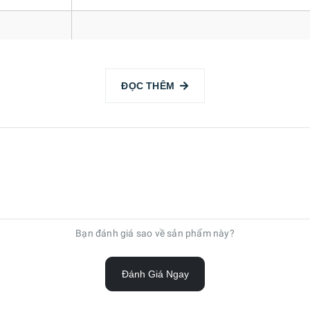
13.0 MP
ĐỌC THÊM
UHD 4K (3840 x 2160)@30fps
 nhiêu FPS)
Không
Bạn đánh giá sao về sản phẩm này?
Quay video, Scan tài liệu,…
Đánh Giá Ngay