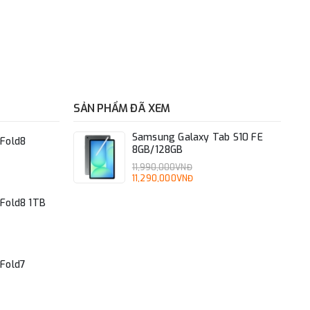
SẢN PHẨM ĐÃ XEM
Samsung Galaxy Tab S10 FE
Fold8
8GB/128GB
11,990,000VNĐ
11,290,000VNĐ
Fold8 1TB
 quay hồi chuyển, Cảm biến Địa Từ, Cảm biến Hall Từ
Fold7