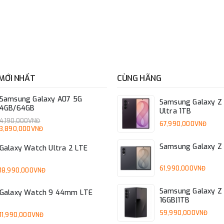
GPS,Glonass,Beidou,Galileo,QZSS
Bluetooth v5.3
MỚI NHẤT
CÙNG HÃNG
Type-C
Micro USB,...
Samsung Galaxy A07 5G
Samsung Galaxy Z 
4GB/64GB
Ultra 1TB
Không
4,190,000VNĐ
67,990,000VNĐ
3,890,000VNĐ
Samsung Galaxy Z 
Cảm biến Gia tốc, Cảm biến Vân tay, Cảm biến Con
Galaxy Watch Ultra 2 LTE
trường, Cảm biến Ánh Sáng
61,990,000VNĐ
18,990,000VNĐ
Samsung Galaxy Z 
Galaxy Watch 9 44mm LTE
16GB|1TB
59,990,000VNĐ
11,990,000VNĐ