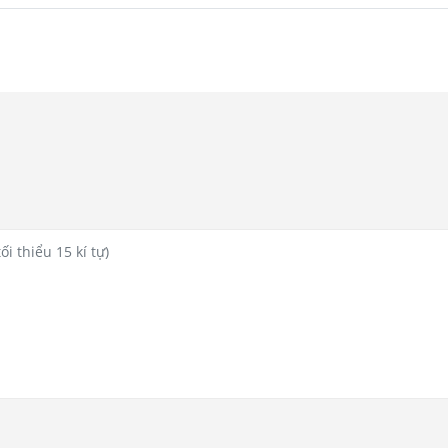
12.0 MP
Gọi video
Khoanh tròn để tìm kiếm
Giải toán & Trợ giúp viết tay
Xóa vật thể
Chân dung đẹp nhất
Biên tập video thông minh
Android 15