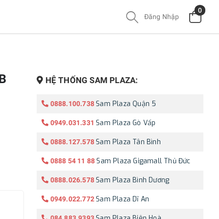
0
Đăng Nhập
B
HỆ THỐNG SAM PLAZA:
Sam Plaza Quận 5
0888.100.738
Sam Plaza Gò Vấp
0949.031.331
Sam Plaza Tân Bình
0888.127.578
Sam Plaza Gigamall Thủ Đức
0888 54 11 88
Sam Plaza Bình Dương
0888.026.578
Sam Plaza Dĩ An
0949.022.772
Sam Plaza Biên Hoà
084.883.9393