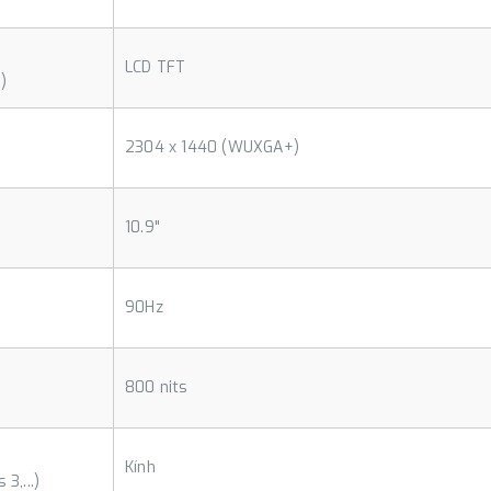
LCD TFT
)
2304 x 1440 (WUXGA+)
10.9"
90Hz
800 nits
Kính
3,...)