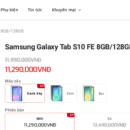
Phụ kiện
Tin tức
Khuyến mại
E 8GB/128GB
Samsung Galaxy Tab S10 FE 8GB/128G
11,990,000VNĐ
11,290,000VNĐ
Màu sắc
Xanh Sky
Xám
Bạc
Phiên bản
Wifi
5G
11,290,000VNĐ
13,490,000VNĐ