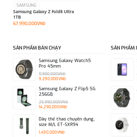
GPS
SAMSUNG
Định vị toàn cầu
Samsung Galaxy Z Fold8 Ultra
1TB
Bluetooth
67,990,000VNĐ
Kết nối truyền tải dữ liệu không dây
Cổng kết nối/sạc
SẢN PHẨM BÁN CHẠY
SẢN PHẨM 
Cổng kết nối máy tính hoặc sạc cho máy: Lightning, Type-C, 
Samsung Galaxy Watch5
Pro 45mm
Jack tai nghe
11,990,000VNĐ
Jack tai nghe hỗ trợ: 3.5 mm, MicroUSB, Lightning,...
9,290,000VNĐ
Samsung Galaxy Z Flip5 5G
Kết nối khác
256GB
Hỗ trợ kết nối khác: Hồng ngoại, OTG, NFC,...
25,990,000VNĐ
14,290,000VNĐ
Pin & Sạc
Dây thể thao chuyên dụng,
Thông tin pin & sạc
size M/L ET-SXR94
1,490,000VNĐ
Dung lượng pin