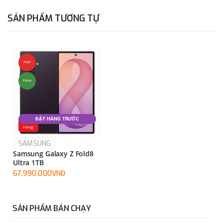
Panorama,
Quay video, Scan tài liệu,…
SẢN PHẨM TƯƠNG TỰ
HDR, làm
đẹp, góc
rộng,...
Hot
Camera
New
trước
Thông tin
camera
ĐẶT HÀNG TRƯỚC
Đặt
trước
Hàng
SAMSUNG
Độ phân giải
Samsung Galaxy Z Fold8
Độ phân giải
Ultra 1TB
12.0 MP
67,990,000VNĐ
camera
trước (MP)
SẢN PHẨM BÁN CHẠY
Tính năng