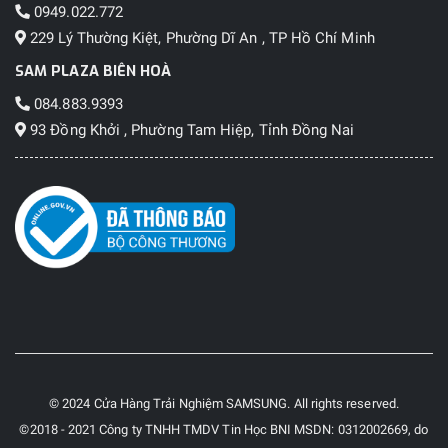
0949.022.772
Cổng giao
229 Lý Thường Kiệt, Phường Dĩ An , TP Hồ Chí Minh
tiếp
SAM PLAZA BIÊN HOÀ
Mạng di
084.883.9393
động
93 Đồng Khởi , Phường Tam Hiệp, Tỉnh Đồng Nai
Mạng di
động hỗ trợ:
Wifi hoặc 5G
Không có,
2G, 3G, 4G,
5G,...
SIM
Điện thoại
sử dụng loại
SIM gì: SIM
1 SIM thường / 1 Esim
thường,
(chỉ dành cho phiên bản 5G)
© 2024 Cửa Hàng Trải Nghiệm SAMSUNG. All rights reserved.
Micro SIM,
©2018 - 2021 Công ty TNHH TMDV Tin Học BNI MSDN: 0312002669, do