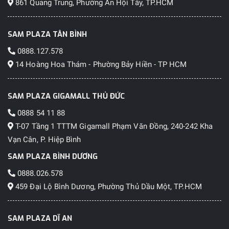
861 Quang Trung, Phường An Hội Tây, TP.HCM
Bộ nhớ khả
dụng còn lại
106.2GB
sau khi trừ
SAM PLAZA TÂN BÌNH
hệ điều
0888.127.578
hành, ứng
14 Hoàng Hoa Thám - Phường Bảy Hiền - TP HCM
dụng hệ
thống ra?
SAM PLAZA GIGAMALL THỦ ĐỨC
Thẻ nhớ
0888 54 11 88
Máy hỗ trợ
T-07 Tầng 1 TTTM Gigamall Phạm Văn Đồng, 240-242 Kha
lắp thẻ nhớ
Vạn Cân, P. Hiệp Bình
ngoài loại gì?
2TB
SAM PLAZA BÌNH DƯƠNG
Tối đa bao
0888.026.578
nhiêu
459 Đại Lộ Bình Dương, Phường Thủ Dầu Một, TP.HCM
GB/TB?
Kết nối
SAM PLAZA DĨ AN
Kết nối &