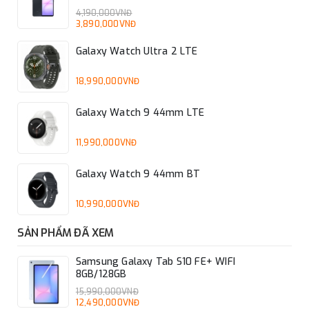
Hệ điều hành
4,190,000VNĐ
của máy:
3,890,000VNĐ
Android 15
Không có,
Galaxy Watch Ultra 2 LTE
Android,
iOS,...
18,990,000VNĐ
Chip xử lý
Galaxy Watch 9 44mm LTE
(CPU)
11,990,000VNĐ
Vi xử lý của
máy:
Exynos 1580 (4 nm)
Galaxy Watch 9 44mm BT
Snapdragon
855, Exynos
10,990,000VNĐ
9820, Apple
SẢN PHẨM ĐÃ XEM
A12,...
Samsung Galaxy Tab S10 FE+ WIFI
Tốc độ CPU
8GB/128GB
Tốc độ của
15,990,000VNĐ
từng nhân,
2.9GHz,2.6GHz,1.9GHz
12,490,000VNĐ