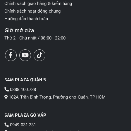
thoại
Chính sách giao hàng & kiểm hàng
Chính sách hoạt động chung
RAM
Hướng dẫn thanh toán
Bộ nhớ lưu
8GB
Giờ mở cửa
trữ thứ cấp
Thứ 2 - Chủ nhật / 08:00 - 22:00
Bộ nhớ
trong
Bộ nhớ
trong của
128GB
máy (mặc
SAM PLAZA QUẬN 5
định của nhà
sản xuất)
0888.100.738
182A Trần Bình Trọng, Phường chợ Quán, TP.HCM
Bộ nhớ còn
lại (khả
SAM PLAZA GÒ VẤP
dụng)
0949.031.331
khoảng