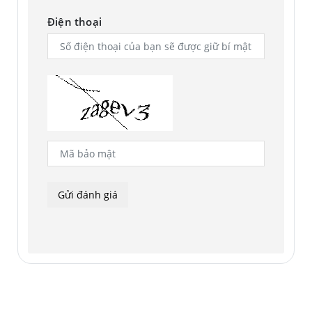
Điện thoại
Quay phim
Độ phân giải
video + quay
chậm (HD,
UHD 4K (3840 x 2160)@30fps
Full HD, 2K,
4K,... bao
nhiêu FPS)
Đèn Flash
Có hỗ trợ
đèn flash
Không
camera sau
không?
Tính năng
Các tính
năng chụp: