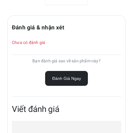
Kích thước
13.1"
màn hình
(inch)
Đánh giá & nhận xét
Tần số quét
Tốc độ làm
Chưa có đánh giá
tươi (số
khung hình /
90Hz
Bạn đánh giá sao về sản phẩm này?
giây) của
màn hình
(Hz)
Đánh Giá Ngay
Độ sáng tối
đa
Độ sáng
800 nits
Viết đánh giá
màn hình tối
đa (nits)