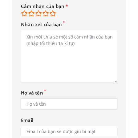
Mặt kính
Cảm nhận của bạn
*
cảm ứng
Mặt kính
*
Nhận xét của bạn
cảm ứng
(Kính
Kính
thường, Kính
cường lực
Gorilla Glass
3,...)
Camera sau
Thông tin
*
Họ và tên
camera sau
Độ phân giải
Độ phân giải
Email
13.0 MP
camera sau
(MP)