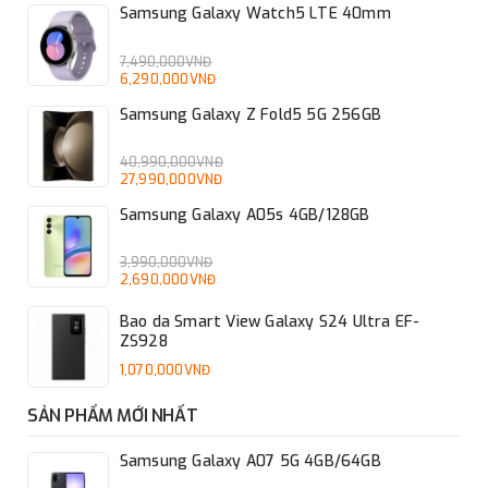
Các tính
Samsung Galaxy Watch5 LTE 40mm
năng chụp:
Gọi video
Làm đẹp, AR
7,490,000VNĐ
6,290,000VNĐ
Sticker,
Samsung Galaxy Z Fold5 5G 256GB
HDR,...
40,990,000VNĐ
Tính năng AI
Khoanh tròn để tìm kiếm
27,990,000VNĐ
tiên tiến
Giải toán & Trợ giúp viết tay
Samsung Galaxy A05s 4GB/128GB
Các tính
Xóa vật thể
năng AI tiên
Chân dung đẹp nhất
3,990,000VNĐ
tiến
Biên tập video thông minh
2,690,000VNĐ
Bao da Smart View Galaxy S24 Ultra EF-
Hệ điều hành
ZS928
& CPU
1,070,000VNĐ
Hệ điều hành
SẢN PHẨM MỚI NHẤT
& CPU
Samsung Galaxy A07 5G 4GB/64GB
Hệ điều hành