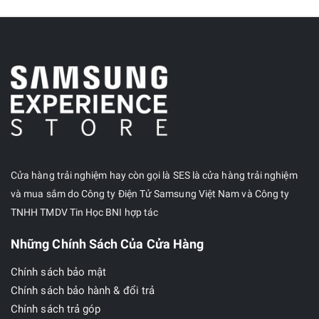
bao nhiêu
Ghz?
Chip đồ họa
(GPU)
GPU
(Graphics
Processing
Xclipse 540
Unit - Chip
đồ hoạ):
Cửa hàng trải nghiệm hay còn gọi là SES là cửa hàng trải nghiệm
Adreno,
và mua sắm do Công ty Điện Tử Samsung Việt Nam và Công ty
Mali,...
TNHH TMDV Tin Học BNI hợp tác
Những Chính Sách Của Cửa Hàng
Bộ nhớ &
Lưu trữ
Chính sách bảo mật
Cấu hình chi
Chính sách bảo hành & đổi trả
tiết của điện
Chính sách trả góp