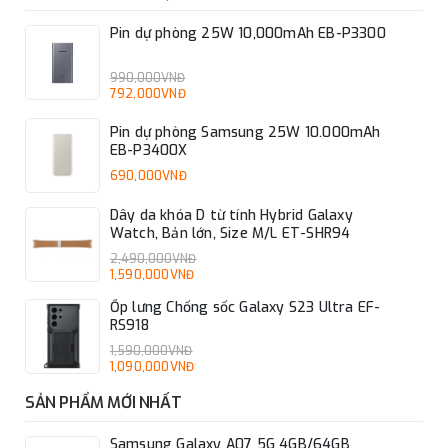
Pin dự phòng 25W 10,000mAh EB-P3300
990,000VNĐ
792,000VNĐ
Pin dự phòng Samsung 25W 10.000mAh
EB-P3400X
690,000VNĐ
Dây da khóa D từ tính Hybrid Galaxy
Watch, Bản lớn, Size M/L ET-SHR94
2,490,000VNĐ
1,590,000VNĐ
Ốp lưng Chống sốc Galaxy S23 Ultra EF-
RS918
1,590,000VNĐ
1,090,000VNĐ
SẢN PHẨM MỚI NHẤT
Samsung Galaxy A07 5G 4GB/64GB