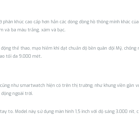
ở phân khúc cao cấp hơn hẳn các dòng đồng hồ thông minh khác củ
ium và ba màu trắng, xám và bạc.
động thể thao, mạo hiểm khi đạt chuẩn độ bền quân đội Mỹ, chống 
ao tối đa 9.000 mét.
 cũng như smartwatch hiện có trên thị trường, như khung viền gần 
động ngoài trời.
 tay to. Model này sử dụng màn hình 1,5 inch với độ sáng 3.000 ni