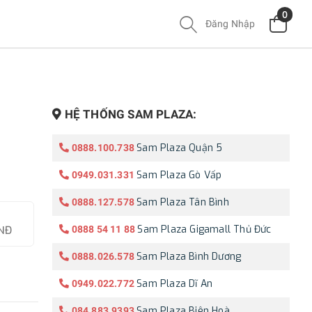
0
Đăng Nhập
HỆ THỐNG SAM PLAZA:
Sam Plaza Quận 5
0888.100.738
Sam Plaza Gò Vấp
0949.031.331
Sam Plaza Tân Bình
0888.127.578
Sam Plaza Gigamall Thủ Đức
0888 54 11 88
VNĐ
Sam Plaza Bình Dương
0888.026.578
Sam Plaza Dĩ An
0949.022.772
Sam Plaza Biên Hoà
084.883.9393