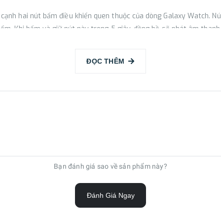
 cạnh hai nút bấm điều khiển quen thuộc của dòng Galaxy Watch. Nú
iểm. Khi bấm và giữ nút này trong 5 giây, đồng hồ sẽ phát âm than
ĐỌC THÊM
D, nhiều gấp ba lần so với trước, giúp việc theo dõi sức khoẻ chính 
a còn là smartwatch đầu tiên tích hợp AI với các tính năng Energy S
n động nhịp tim lúc ngủ và điểm số giấc ngủ để đưa ra phương án luy
ợi ý được cá nhân hóa phù hợp với thể trạng, giúp duy trì việc luyện
Bạn đánh giá sao về sản phẩm này?
I trong quá trình hỗ trợ luyện tập, như tính năng Race để quản lý v
gian thực để người dùng có thể theo dõi và cải thiện thành tích. Tí
Đánh Giá Ngay
ệc luyện tập. Trong khi đó, Personalized HR zone sử dụng AI để tính