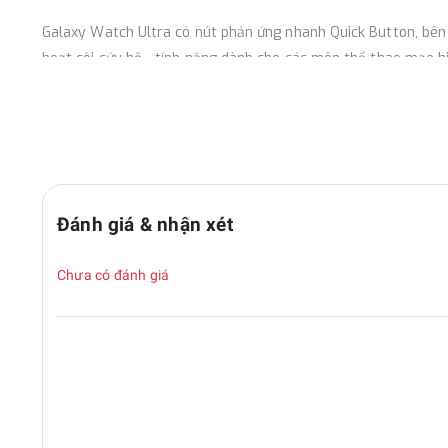
Galaxy Watch Ultra có nút phản ứng nhanh Quick Button, bên
hoạt còi cứu hộ - tính năng dành cho các môn thể thao mạo h
Samsung tramg bị cảm biến BioActive thế hệ mới với 13 đèn LE
tim, ECG, huyết áp, nống độ oxy trong máu, Galaxy Watch Ultr
sức khoẻ là hoạt động trong ngày, nhịp tim lúc ngủ (SHR), biế
Đánh giá & nhận xét
Máy có thể kết hợp tính năng Wellness Tips để đưa ra những g
Chưa có đánh giá
Khi tập luyện thể thao, ngoài đo các thông số, Samsung dùng A
tính năng này so sánh kết quả trước đó và hiện tại theo thời 
có thể duy trì trong một giờ nhằm tối ưu hóa hiệu quả của vi
năng tim phổi và mức độ tập luyện của người dùng.