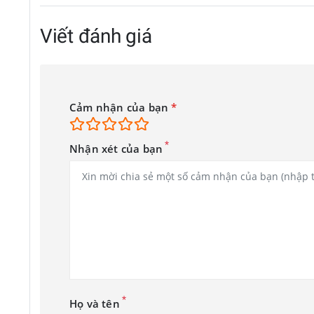
Viết đánh giá
Sản phẩm chạy WearOS với kho ứng dụng đa dạng. Với dòng sm
Galaxy Z Flip6, thay vì chỉ có các tuỳ chọn sẵn như trước đây. 
Cảm nhận của bạn
*
Sản phẩm cũng có tính năng Double Pinch - thao tác chạm hai 
*
Nhận xét của bạn
Thời lượng pin của Galaxy Watch Ultra theo công bố của Samsu
mẫu đồng hồ có pin lớn nhất của Samsung trước đó. Tuy nhiên,
Bên cạnh Galaxy Watch Ultra, Samsung cũng giới thiệu dòng G
cỡ là 40 và 44 mm.
*
Họ và tên