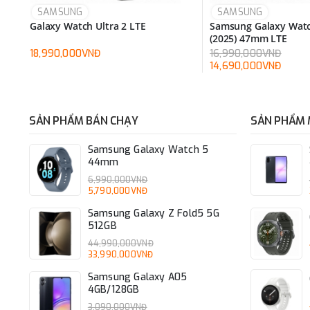
SAMSUNG
SAMSUNG
Galaxy Watch Ultra 2 LTE
Samsung Galaxy Watc
(2025) 47mm LTE
18,990,000VNĐ
16,990,000VNĐ
14,690,000VNĐ
SẢN PHẨM BÁN CHẠY
SẢN PHẨM 
Samsung Galaxy Watch 5
44mm
6,990,000VNĐ
5,790,000VNĐ
Samsung Galaxy Z Fold5 5G
512GB
44,990,000VNĐ
33,990,000VNĐ
Samsung Galaxy A05
4GB/128GB
3,090,000VNĐ