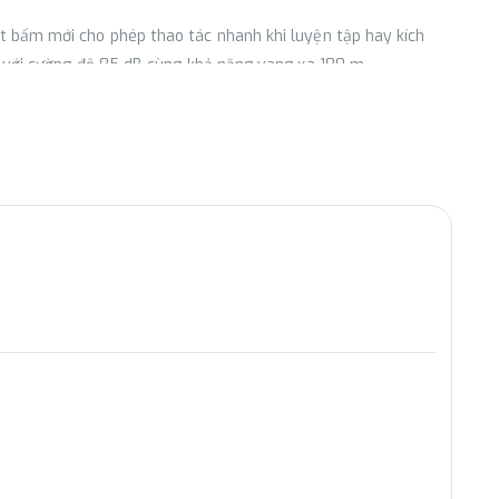
t bấm mới cho phép thao tác nhanh khi luyện tập hay kích
h với cường độ 85 dB cùng khả năng vang xa 180 m.
xác hơn. Ngoài đo các thông tin sức khoẻ quen thuộc như nhịp
core giúp người dùng theo dõi thể trạng thông qua ba chỉ số
ện tập thích hợp.
 tập.
iệc chạy bộ hay đạp xe. Khi tập luyện tại cùng một địa điểm,
nh năng FTP giúp đo ngưỡng sức mạnh tối đa của người đạp xe
 toán và đưa ra vùng nhịp tim được cá nhân hoá dựa trên chức