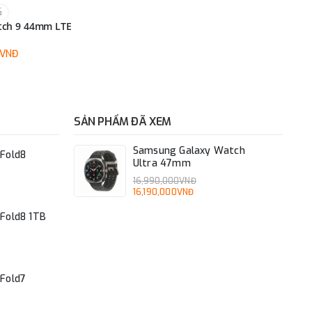
G
tch 9 44mm LTE
0VNĐ
SẢN PHẨM ĐÃ XEM
Samsung Galaxy Watch
Fold8
Ultra 47mm
16,990,000VNĐ
16,190,000VNĐ
Fold8 1TB
Fold7