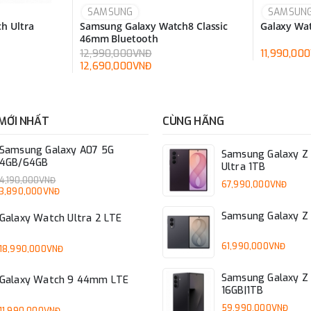
SAMSUNG
SAMSUN
h Ultra
Samsung Galaxy Watch8 Classic
Galaxy Wa
46mm Bluetooth
12,990,000VNĐ
11,990,00
12,690,000VNĐ
MỚI NHẤT
CÙNG HÃNG
Samsung Galaxy A07 5G
Samsung Galaxy Z 
4GB/64GB
Ultra 1TB
4,190,000VNĐ
67,990,000VNĐ
3,890,000VNĐ
Samsung Galaxy Z 
Galaxy Watch Ultra 2 LTE
61,990,000VNĐ
18,990,000VNĐ
Samsung Galaxy Z 
Galaxy Watch 9 44mm LTE
16GB|1TB
59,990,000VNĐ
11,990,000VNĐ