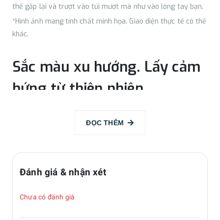
thể gập lại và trượt vào túi mượt mà như vào lòng tay bạn.
*Hình ảnh mang tính chất minh họa. Giao diện thực tế có thể
khác.
Sắc màu xu hướng. Lấy cảm
hứng từ thiên nhiên
Tìm ra cảm xúc đúng điệu trong thế giới của những gam
ĐỌC THÊM
màu tương lai ấn tượng được gợi ý từ thiên nhiên, như: Xanh
Mint, Xám Indie, Kem Latte, Tím Fancy.
Đánh giá & nhận xét
Camera.Trải nghiệm tuyệt
tác Selfie trên điện thoại
Chưa có đánh giá