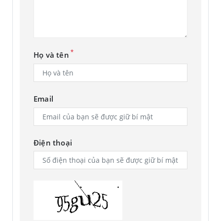
Selfie rảnh tay. Bắt ngay ảnh
đẹp
*
Họ và tên
Mở ra Chế độ Flex Mode để mang hội bạn vào trọn khung
hình rộng hơn cho selfie nhóm.Hay dùng Camera Controller
trên Galaxy Watch6 và khiến mọi người trầm trồ với ảnh
Email
selfie thu phóng cận cảnh.Đỉnh cao linh hoạt là đây.
*Hình ảnh mang tính chất minh họa. Giao diện thực tế có thể
khác.
Điện thoại
Rực nét quay đêm
Với Camera Góc Rộng, Galaxy Z Flip5 còn có thể thu nhiều
khung cảnh hơn vào một khung hình. Việc mở hay gập máy