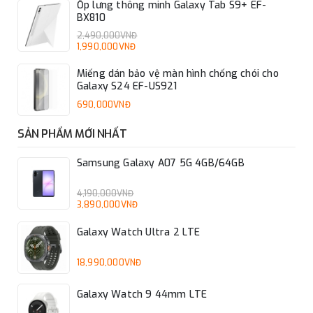
Ốp lưng thông minh Galaxy Tab S9+ EF-
BX810
2,490,000VNĐ
1,990,000VNĐ
Miếng dán bảo vệ màn hình chống chói cho
Galaxy S24 EF-US921
690,000VNĐ
SẢN PHẨM MỚI NHẤT
Samsung Galaxy A07 5G 4GB/64GB
4,190,000VNĐ
3,890,000VNĐ
Galaxy Watch Ultra 2 LTE
18,990,000VNĐ
Galaxy Watch 9 44mm LTE