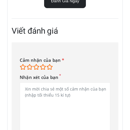
sản phẩm sẽ được "lên kệ" chính thức vào ngày 24/7.
Đánh Giá Ngay
Thiết kế
Viết đánh giá
Chiếc điện thoại màn hình gập không có nhiều thay đổi về
ngôn ngữ hoặc kiểu dáng thiết kế vốn có nhưng đã trở nên
tiện dụng hơn. Thật vậy, Galaxy Z Fold 6 ghi điểm ở thiết kế
mới, vuông vắn hơn.
Cảm nhận của bạn
*
*
Nhận xét của bạn