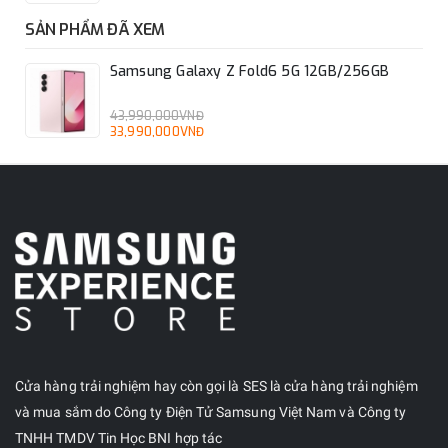
Đen Crafted Black và Trắng - Crafted White sẽ được
bán độc quyền thông qua Samsung.com.
SẢN PHẨM ĐÃ XEM
Samsung Galaxy Z Fold6 5G 12GB/256GB
Phần cứng và thông số kỹ thuật
43,990,000VNĐ
33,990,000VNĐ
Nhìn chung, có nhiều điểm tương đồng giữa bảng thông số
kỹ thuật của Galaxy Z Fold 6 và Galaxy Z Fold 5.
Cửa hàng trải nghiệm hay còn gọi là SES là cửa hàng trải nghiệm
và mua sắm do Công ty Điện Tử Samsung Việt Nam và Công ty
TNHH TMDV Tin Học BNI hợp tác