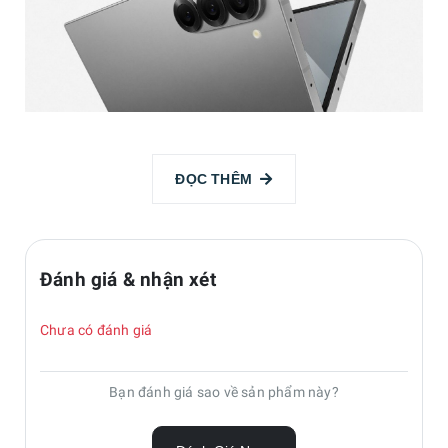
ĐỌC THÊM
Galaxy Z Fold 6 đã chính thức ra mắt.
Đúng như dự kiến, Galaxy Z Fold 6 ngày càng đắt hơn. Sản
Đánh giá & nhận xét
phẩm có giá khởi điểm 1.899 USD (khoảng 48,2 triệu
đồng) cho phiên bản 256GB ở Mỹ. Mức giá này cao hơn 100
Chưa có đánh giá
USD (khoảng 2,5 triệu đồng) so với mức giá khởi điểm 1.799
USD (khoảng 45,7 triệu đồng) trước đó của Galaxy Z Fold cũ.
Bạn đánh giá sao về sản phẩm này?
Đơn đặt hàng trước cho điện thoại bắt đầu từ ngày 10/7 và