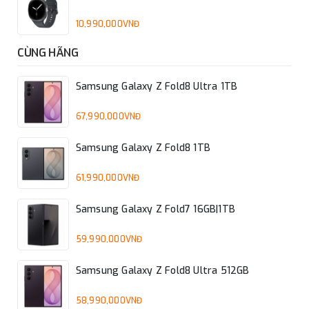
10,990,000VNĐ
CÙNG HÃNG
Samsung Galaxy Z Fold8 Ultra 1TB
67,990,000VNĐ
Samsung Galaxy Z Fold8 1TB
61,990,000VNĐ
Samsung Galaxy Z Fold7 16GB|1TB
5 màu của Galaxy Z Fold 6.
59,990,000VNĐ
Về màu sắc, Samsung có rất nhiều lựa chọn màu sắc dành
Samsung Galaxy Z Fold8 Ultra 512GB
cho chiếc Galaxy Z Fold 6 mới của mình: Bạc - Silver
Shadow, Hồng - Pink và Xanh dương - Navy; riêng màu
58,990,000VNĐ