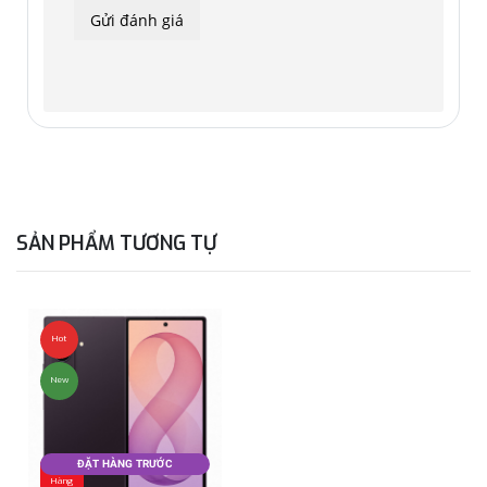
về chống bụi và nước. Nhờ đó, điện thoại có thể chống nước
ngọt ở tối đa 30 phút dưới độ sâu 1,5 m; được bảo vệ khỏi
các hạt có kích thước 1mm hoặc lớn hơn.
SẢN PHẨM TƯƠNG TỰ
Hot
New
ĐẶT HÀNG TRƯỚC
Đặt
Hàng