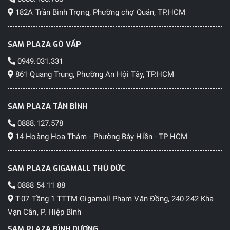
182A Trần Bình Trọng, Phường chợ Quán, TP.HCM
Điều gì vẫn không thay đổi?
SAM PLAZA GÒ VẤP
Năm nay, Galaxy Z Fold 6 vẫn có pin hai cell 4.400mAh
0949.031.331
tương tự với sạc có dây 25W và sạc nhanh không dây 15W.
861 Quang Trung, Phường An Hội Tây, TP.HCM
Điện thoại vẫn đi kèm bộ nhớ 12GB, 3 tùy chọn bộ nhớ khác
nhau: 256GB, 512GB và 1TB.
SAM PLAZA TÂN BÌNH
Thiết lập camera phần lớn cũng giống như trên Galaxy Z
0888.127.578
Fold 5 và Galaxy Z Fold 4. Bộ ba camera sau sử dụng cùng
14 Hoàng Hoa Thám - Phường Bảy Hiền - TP HCM
một camera góc rộng 50MP, khẩu độ F1.8, một camera siêu
rộng 12MP và một camera tele 10MP với khả năng
SAM PLAZA GIGAMALL THỦ ĐỨC
zoom quang học 3X. Ngoài ra, sản phẩm còn có camera
0888 54 11 88
selfie 10MP và camera selfie 4MP dưới màn hình.
T-07 Tầng 1 TTTM Gigamall Phạm Văn Đồng, 240-242 Kha
Vạn Cân, P. Hiệp Bình
Phần mềm
SAM PLAZA BÌNH DƯƠNG