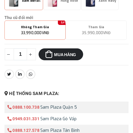
Xám Metal
Hồng Rosé
Xanh Navy
Thu cũ đổi mới
Không Tham Gia
Tham Gia
33,990,000VNĐ
35,990,000VNĐ
MUA HÀNG
CHIA SẺ:
HỆ THỐNG SAM PLAZA:
Sam Plaza Quận 5
0888.100.738
Sam Plaza Gò Vấp
0949.031.331
Sam Plaza Tân Bình
0888.127.578