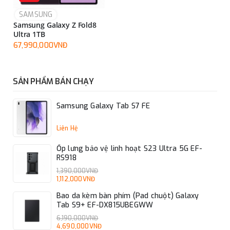
SAMSUNG
Samsung Galaxy Z Fold8
Ultra 1TB
67,990,000VNĐ
SẢN PHẨM BÁN CHẠY
Samsung Galaxy Tab S7 FE
Liên Hệ
Ốp lưng bảo vệ linh hoạt S23 Ultra 5G EF-
RS918
1,390,000VNĐ
1,112,000VNĐ
Bao da kèm bàn phím (Pad chuột) Galaxy
Tab S9+ EF-DX815UBEGWW
6,190,000VNĐ
4,690,000VNĐ