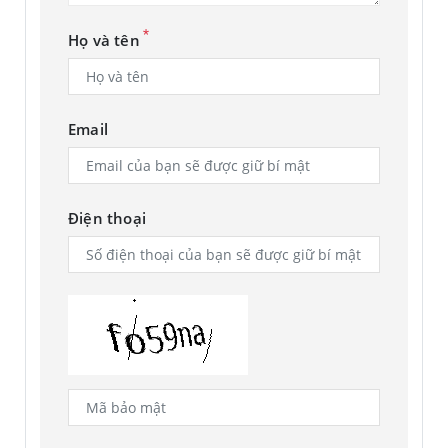
*
Họ và tên
Sản phẩm có thiết kế vuông vức hơn.
Đồng thời, khi gập lại, điện thoại đã rộng hơn 1mm ở hai bên,
Email
đây là một cải tiến so với Galaxy Z Fold 5.
Galaxy Z Fold 6 cũng khá mỏng: khi gập lại, điện thoại chỉ
Điện thoại
dày 12,1mm. Mặc dù Samsung chưa sử dụng chất liệu titan
(như trên Galaxy S24 Ultra) và Galaxy Z Fold 6 vẫn sử dụng
chất liệu nhôm Armor Aluminium nhưng trọng lượng đã
giảm đáng kể. Mẫu smartphone màn hình gập mới chỉ nặng
239gr, nhẹ hơn khoảng 14gr so với Galaxy Z Fold 5 năm
ngoái và chỉ nặng bằng iPhone 13 Pro Max.
Đáng chú ý, Galaxy Z Fold 6 đã đạt được chứng nhận IP48