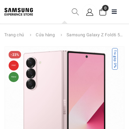
0
Trang chủ
Cửa hàng
Samsung Galaxy Z Fold6 5G 12GB/256GB
Trả góp 0%
-23%
Hot
New