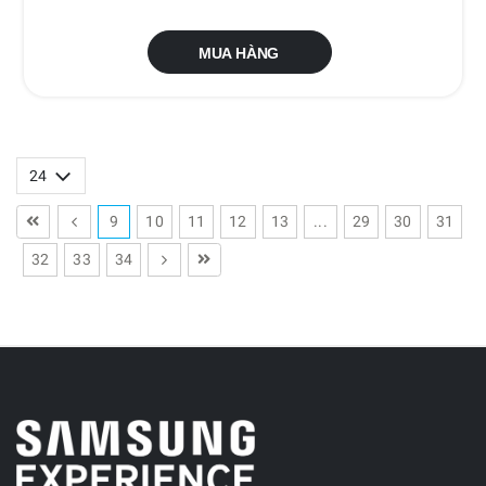
MUA HÀNG
9
10
11
12
13
...
29
30
31
32
33
34