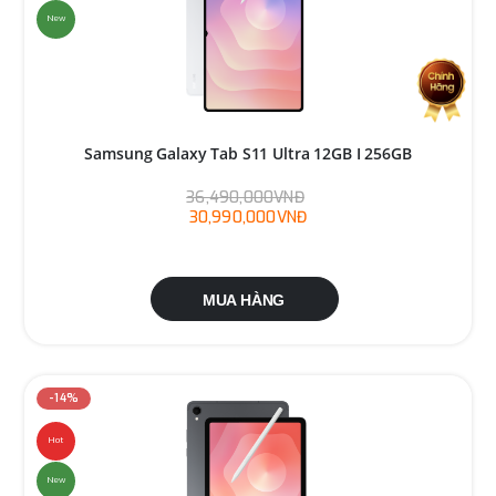
New
Samsung Galaxy Tab S11 Ultra 12GB I 256GB
36,490,000VNĐ
30,990,000VNĐ
MUA HÀNG
-14%
Hot
New