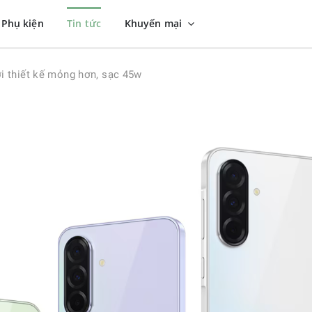
Phụ kiện
Tin tức
Khuyến mại
i thiết kế mỏng hơn, sạc 45w