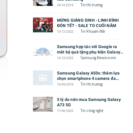
Tin thị trường
24-10-2019
MỪNG GIÁNG SINH - LINH ĐÌNH
ĐÓN TẾT - SALE TO CUỐI NĂM
Tin Khuyến Mãi
15-12-2022
Samsung hợp tác với Google ra
mắt bộ quà tặng phụ kiện Galaxy
Z Flip4 cực độc đáo
Samsung Newsroom
16-12-2022
Samsung Galaxy A50s: thêm lựa
chọn smartphone 4 camera đa
năng với thiết kế mới lạ
Tin thị trường
10-09-2019
5 lý do nên mua Samsung Galaxy
A73 5G
Tin công nghệ
17-06-2022