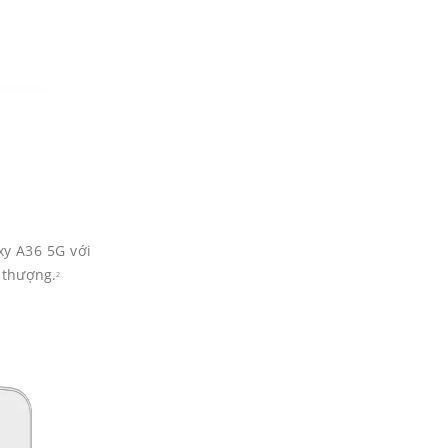
xy A36 5G với
 thượng.
2