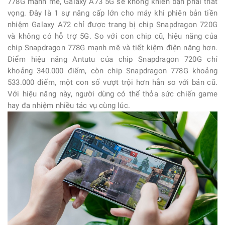
778G mạnh mẽ, Galaxy A73 5G sẽ không khiến bạn phải thất
vọng. Đây là 1 sự nâng cấp lớn cho máy khi phiên bản tiền
nhiệm Galaxy A72 chỉ được trang bị chip Snapdragon 720G
và không có hỗ trợ 5G. So với con chip cũ, hiệu năng của
chip Snapdragon 778G mạnh mẽ và tiết kiệm điện năng hơn.
Điểm hiệu năng Antutu của chip Snapdragon 720G chỉ
khoảng 340.000 điểm, còn chip Snapdragon 778G khoảng
533.000 điếm, một con số vượt trội hơn hẳn so với bản cũ.
Với hiệu năng này, người dùng có thể thỏa sức chiến game
hay đa nhiệm nhiều tác vụ cùng lúc.