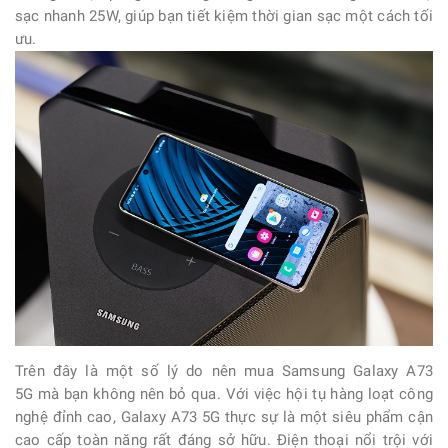
sạc nhanh 25W, giúp bạn tiết kiệm thời gian sạc một cách tối
ưu.
Trên đây là một số lý do nên mua Samsung Galaxy A73
5G mà bạn không nên bỏ qua. Với việc hội tụ hàng loạt công
nghệ đỉnh cao, Galaxy A73 5G thực sự là một siêu phẩm cận
cao cấp toàn năng rất đáng sở hữu. Điện thoại nổi trội với