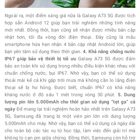
Ngoài ra, một điểm sáng giá nữa là Galaxy A73 5G được tích
hợp sẵn Android 12 giúp bạn trải nghiệm những tính năng
mới nhất. Đồng thời, bạn cũng sẽ nhận được nhiều bản cập
nhật hơn, tối đa vòng đời điện thoại. Đây cũng là mẫu
smartphone hứa hẹn nhận 4 bản cập nhật Android lớn, giúp
bạn yên tâm sử dụng theo thời gian.
4. Khả năng chống nước
IP67 giúp bảo vệ thiết bị tối ưu
Galaxy A73 5G được đảm
bảo an toàn khi sử dụng trong nhiều điều kiện khác nhau với
chuẩn chống nước, bụi IP67. Nhờ vậy, bạn có thể sử dụng
thoải mái kể cả khi gặp trời mưa mà không cần lo lắng điện
thoại sẽ bị hư hỏng. Được biết, chuẩn IP67 có khả năng
kháng nước ở độ sâu 1 mét trong vòng 30 phút.
5. Dung
lượng pin lớn 5.000mAh cho thời gian sử dụng “tẹt ga” cả
ngày
Để mang lại trải nghiệm hoàn hảo nhất trên Galaxy A73
5G, Samsung đã trang bị một viên pin lớn với dung lượng
5.000mAh cho máy. Nhờ vậy, bạn có thể sử dụng cả ngày dài
cho toàn bộ các tác vụ từ học tập, làm việc đến giải trí mà
không lo cạn pin giữa chừng. Đồng thời, Samsung còn hỗ trợ