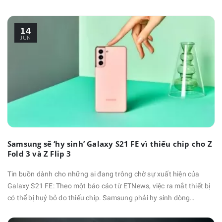
R885 và SM-R880 đã nhận được chứng nhận từ Ủy ban Truyền
thông Liên bang (FCC), tương ứng với các phiên bản LTE và Wi-Fi.
14
Những tin đồn xung quanh Galaxy Watch 4 đã tiết lộ smartwatch
JUN
mới sẽ có các …
Samsung sẽ ‘hy sinh’ Galaxy S21 FE vì thiếu chip cho Z
Fold 3 và Z Flip 3
Tin buồn dành cho những ai đang trông chờ sự xuất hiện của
Galaxy S21 FE: Theo một báo cáo từ ETNews, việc ra mắt thiết bị
có thể bị huỷ bỏ do thiếu chip. Samsung phải hy sinh dòng
smartphone đầy tham vọng của mình để đảm bảo nguồn cung
chip cho hai thiết bị cao cấp hơn. Cụ thể, các đối tác của