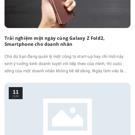
Trải nghiệm một ngày cùng Galaxy Z Fold2,
Smartphone cho doanh nhân
Cho dù bạn đang quản lý một công ty start-up hay chỉ mới nảy
sinh ý tưởng kinh doanh tuyệt vời tiếp theo của mình, thì cuộc
sống của một doanh nhân không hề dễ dàng. Ngày làm việc là
một dòng chảy liên tục từ trả lời các email khẩn cấp, cho đến các
cuộc họp với nhà đầu tư, hay các buổi thuyết trình của khách
11
hàng và đối phó với nhiều …
JUN