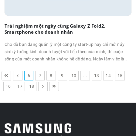
Trải nghiệm một ngày cùng Galaxy Z Fold2,
Smartphone cho doanh nhân
Cho dù bạn đang quản lý một công ty start-up hay chỉ mới nảy
sinh ý tưởng kinh doanh tuyệt vời tiếp theo của mình, thì cuộc
sống của một doanh nhân không hề dễ dàng. Ngày làm việc là
một dòng chảy liên tục từ trả lời các email khẩn cấp, cho đến các
cuộc họp với nhà đầu tư, hay các buổi thuyết trình của khách
6
7
8
9
10
...
13
14
15
hàng và đối phó với nhiều …
16
17
18