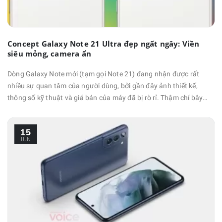
Concept Galaxy Note 21 Ultra đẹp ngất ngây: Viền
siêu mỏng, camera ẩn
Dòng Galaxy Note mới (tạm gọi Note 21) đang nhận được rất
nhiều sự quan tâm của người dùng, bởi gần đây ảnh thiết kế,
thông số kỹ thuật và giá bán của máy đã bị rò rỉ. Thậm chí bây
giờ, leaker nổi tiếng Ben Geskin còn chia sẻ hẳn concept Galaxy
Note 21 Ultra bao đẹp, khiến cộng đồng mạng thích mê. Hình ảnh
15
bên dưới cho thấy concept Galaxy Note 21 Ultra của …
JUN