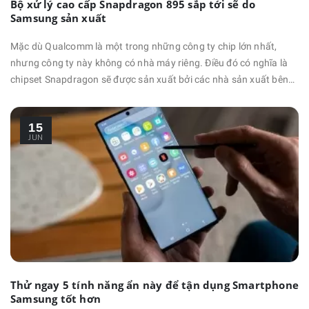
Bộ xử lý cao cấp Snapdragon 895 sắp tới sẽ do
Samsung sản xuất
Mặc dù Qualcomm là một trong những công ty chip lớn nhất,
nhưng công ty này không có nhà máy riêng. Điều đó có nghĩa là
chipset Snapdragon sẽ được sản xuất bởi các nhà sản xuất bên
thứ ba. Samsung cũng như TSMC đóng vai trò là nhà sản xuất
các bộ xử lý của Qualcomm và giữa hai công ty này thường xuyên
15
xảy ra các cuộc cạnh tranh để giành được hợp đồng …
JUN
Thử ngay 5 tính năng ẩn này để tận dụng Smartphone
Samsung tốt hơn