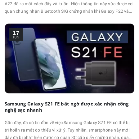
A22 đã ra mắt cách đây vài tuần. Hiện thông tin này vừa được cơ
quan chứng nhận Bluetooth SIG chứng nhận khi Galaxy F22 và
A22 xuất hiện trong cùng một danh sách. Cụ thể, Galaxy F22 có
số model SM-E225F và nó đã xuất hiện trong cơ sở dữ liệu chứng
17
nhận Bluetooth SIG. Galaxy A22 và Galaxy F22 (SM-A225F) là hai
JUN
…
Samsung Galaxy S21 FE bất ngờ được xác nhận công
nghệ sạc nhanh
Gần đây, đã có tin đồn về việc Samsung Galaxy S21 FE có thể bị
trì hoãn ra mắt do thiếu vi xử lý. Tuy nhiên, smartphone này mới
đây đã bị phát hiện được cơ quan 3C cấp giấy chứng nhận, qua