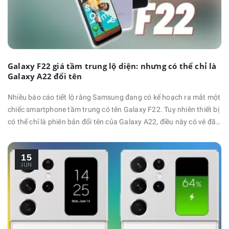
Galaxy F22 giá tầm trung lộ diện: nhưng có thể chỉ là
Galaxy A22 đổi tên
Nhiều báo cáo tiết lộ rằng Samsung đang có kế hoạch ra mắt một
chiếc smartphone tầm trung có tên Galaxy F22. Tuy nhiên thiết bị
có thể chỉ là phiên bản đổi tên của Galaxy A22, điều này có vẻ đã
đúng khi cả 2 thiết bị vừa xuất hiện chung trong 1 chứng nhận.
Galaxy F22 có số model là SM-E225F vừa xuất hiện trong cơ sở
15
dữ liệu của chứng nhận Bluetooth SIG. …
JUN