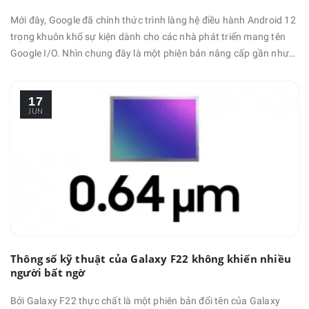
Mới đây, Google đã chính thức trình làng hệ điều hành Android 12
trong khuôn khổ sự kiện dành cho các nhà phát triển mang tên
Google I/O. Nhìn chung đây là một phiên bản nâng cấp gần như
toàn diện từ thiết kế cho đến hiệu năng sử dụng, đồng thời cũng
cho phép người dùng cá nhân hóa giao diện dựa theo sở thích sử
17
dụng. Nếu như để so sáng với những phiên …
JUN
Thông số kỹ thuật của Galaxy F22 không khiến nhiều
người bất ngờ
Bởi Galaxy F22 thực chất là một phiên bản đổi tên của Galaxy