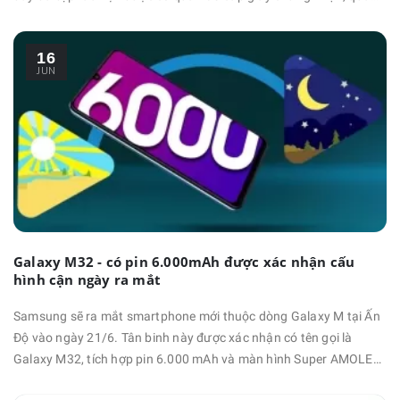
đó chúng ta đã biết thêm được một vài thông tin về sản phẩm.
Theo như cơ sở dữ liệu 3C, Samsung Galaxy S21 FE có mã sản
16
phẩm là SM-G990B được phê …
JUN
Galaxy M32 - có pin 6.000mAh được xác nhận cấu
hình cận ngày ra mắt
Samsung sẽ ra mắt smartphone mới thuộc dòng Galaxy M tại Ấn
Độ vào ngày 21/6. Tân binh này được xác nhận có tên gọi là
Galaxy M32, tích hợp pin 6.000 mAh và màn hình Super AMOLED.
Hiện mẫu máy này đã đạt chứng nhận Google Play Console.