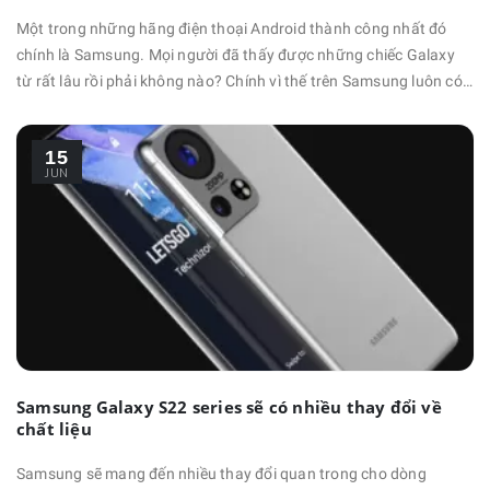
Một trong những hãng điện thoại Android thành công nhất đó
chính là Samsung. Mọi người đã thấy được những chiếc Galaxy
từ rất lâu rồi phải không nào? Chính vì thế trên Samsung luôn có
rất nhiều mẹo ẩn hay ho giúp mình trải nghiệm sử dụng tuyệt vời
hơn rất nhiều. Lưu ý: Bài viết này được sử dụng Samsung Galaxy
15
S20 FE và One UI 3.0, chính vì thế các dòng máy thấp …
JUN
Samsung Galaxy S22 series sẽ có nhiều thay đổi về
chất liệu
Samsung sẽ mang đến nhiều thay đổi quan trong cho dòng