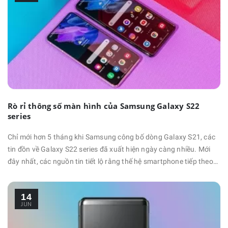
Rò rỉ thông số màn hình của Samsung Galaxy S22
series
Chỉ mới hơn 5 tháng khi Samsung công bố dòng Galaxy S21, các
tin đồn về Galaxy S22 series đã xuất hiện ngày càng nhiều. Mới
đây nhất, các nguồn tin tiết lộ rằng thế hệ smartphone tiếp theo
sẽ có màn hình nhỏ hơn so với các mẫu hiện tại. Cụ thể: Galaxy
S22: 6.06 - 6.1 inch. Galaxy S22+: 6.55 - 6.66 inch. Galaxy S22
14
Ultra: 6.8 - 6.81 inch. Như bạn có thể thấy, …
JUN