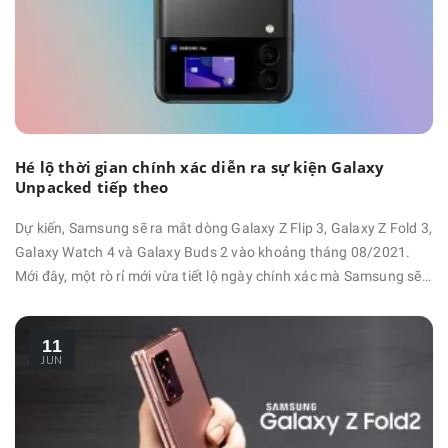
Hé lộ thời gian chính xác diễn ra sự kiện Galaxy
Unpacked tiếp theo
Dự kiến, Samsung sẽ ra mắt dòng Galaxy Z Flip 3, Galaxy Z Fold 3,
Galaxy Watch 4 và Galaxy Buds 2 vào khoảng tháng 08/2021.
Mới đây, một rò rỉ mới vừa tiết lộ ngày chính xác mà Samsung sẽ
tổ chức sự kiện ra mắt. Theo đó, leaker nổi tiếng Max Weinbach
đã đăng một tweet khá khó hiểu, trong đó ghi ngày 3/8 sẽ ra mắt
11
sản phẩm gì đó. Mà theo như …
JUN