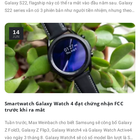
Galaxy S22, flagship này có thể ra mắt vào đầu năm sau. Galaxy
S22 series vẫn có 3 phiên bản như người tiền nhiệm, nhưng theo
một số tin đồn gần đây thì chỉ có mẫu Galaxy S22 Ultra là "thật sự
cao cấp". Nguồn tin tiết lộ rằng Samsung đang có ý định chỉ sử
14
dụng mặt lưng kính cho mẫu Ultra, Galaxy S22 …
JUN
Smartwatch Galaxy Watch 4 đạt chứng nhận FCC
trước khi ra mắt
Tuần trước, Max Weinbach cho biết Samsung sẽ công bố Galaxy
Z Fold3, Galaxy Z Flip3, Galaxy Watch4 và Galaxy Watch Active4
vào ngày 3 tháng 8. Galaxy Watch4 sẽ có số model lần lượt là SM-