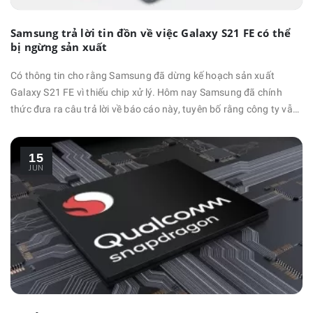
Samsung trả lời tin đồn về việc Galaxy S21 FE có thể
bị ngừng sản xuất
Có thông tin cho rằng Samsung đã dừng kế hoạch sản xuất
Galaxy S21 FE vì thiếu chip xử lý. Hôm nay Samsung đã chính
thức đưa ra câu trả lời về báo cáo này, tuyên bố rằng công ty vẫn
chưa có quyết định chính thức về việc dừng sản xuất Galaxy S21
FE hay không. Trong bản báo cáo được gửi tới Bloomberg, nhà
15
sản xuất đến từ Hàn Quốc đã nói rằng: “Mặc dù …
JUN