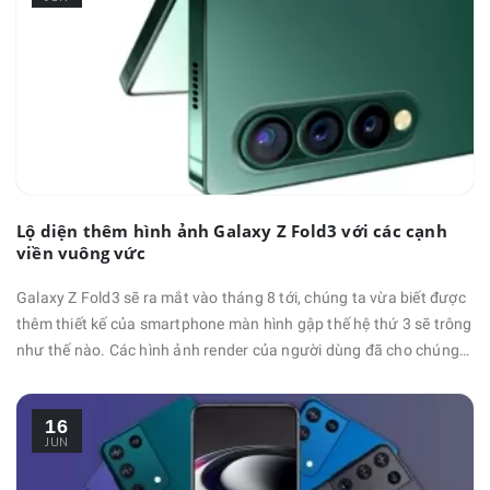
hết …
Lộ diện thêm hình ảnh Galaxy Z Fold3 với các cạnh
viền vuông vức
Galaxy Z Fold3 sẽ ra mắt vào tháng 8 tới, chúng ta vừa biết được
thêm thiết kế của smartphone màn hình gập thế hệ thứ 3 sẽ trông
như thế nào. Các hình ảnh render của người dùng đã cho chúng
ta cái nhìn sơ lược về Galaxy Z Fold3 có thể trông như thế nào
vào tháng trước và bây giờ thì chúng ta lại có thêm một thiết kế
16
hoàn toàn mới mẻ. Các …
JUN