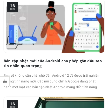
Google Play Console tiết lộ Galaxy M32 dùng chip MediaTek
16
MT6769T - tên mã của Helio G80, kết hợp với GPU Mali G52, RAM
JUN
6 GB, chạy …
Bản cập nhật mới của Android cho phép gắn dấu sao
tin nhắn quan trọng
Bạn sẽ không cần phải chờ đến Android 12 để được trải nghiệm
những tính năng mới. Các nội dung chính: Google đang phát
hành một loạt các bản cập nhật Android mang đến tính năng
đánh dấu sao vào các tin nhắn quan trọng. Bạn cũng có thể điều
khiển nhiều ứng dụng hơn bằng giọng nói của mình và tùy chỉnh
16
thêm Android Auto (Android Auto là một ứng dụng chạy trên hầu
JUN