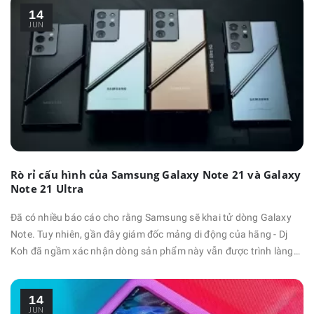
14
Samsung nhận được thông báo rằng việc sản xuất Galaxy S21 …
JUN
Rò rỉ cấu hình của Samsung Galaxy Note 21 và Galaxy
Note 21 Ultra
Đã có nhiều báo cáo cho rằng Samsung sẽ khai tử dòng Galaxy
Note. Tuy nhiên, gần đây giám đốc mảng di động của hãng - Dj
Koh đã ngầm xác nhận dòng sản phẩm này vẫn được trình làng
trong năm 2021. Vậy nếu ra mắt, cấu hình Galaxy Note 21 và
Galaxy Note 21 Ultra sẽ như thế nào? Cấu hình Galaxy Note 21
14
Cho đến thời điểm hiện tại, có khá ít thông tin …
JUN