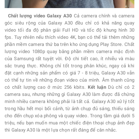
Chất lượng video Galaxy A30
Cả camera chính và camera
góc siêu rộng của
Galaxy A30
đều chỉ có khả năng quay
video tối đa độ phân giải Full HD và tốc độ khung hình 30
fps. Tuy nhiên nếu thích video 4K, bạn có thể tải thêm những
phần mềm camera thứ ba trên kho ứng dụng Play Store. Chất
lượng video 1080p quay bằng phần mềm camera mặc định
của Samsung rất tuyệt vời. Độ chi tiết cao, ít nhiễu và màu
sắc trung thực. Không chỉ tốt trong phân khúc, ngay cả khi
đặt cạnh những sản phẩm có giá 7 - 8 triệu, Galaxy A30 vẫn
có thể tự tin về những đoạn video của mình. Âm thanh cũng
có chất lượng cao ở mức 256 kbits.
Kết luận
Dù chỉ có 2
camera sau, nhưng những gì
Galaxy A30
làm được đã chứng
minh nhiều camera không phải là tất cả. Galaxy A30 xử lý tốt
trong hầu hết mọi bối cảnh, từ ảnh chụp đủ sáng, thiếu sáng
cho đến chụp xóa phông và quay video. Trong tầm giá dưới 5
triệu, nếu bạn muốn mua một chiếc điện thoại chụp ảnh đẹp
thì Galaxy A30 là một lựa chọn rất đáng để cân nhắc.