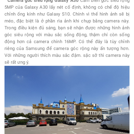
Camera góc siêu rộng Galaxy A30
Cảm biến góc siêu rộng
5MP của
Galaxy A30
lấy nét cố định, không có chế độ hiệu
chỉnh ống kính như Galaxy S10. Chính vì thế hình ảnh sẽ bị
méo, đặc biệt là ở phần rìa ảnh khi chụp bằng camera này.
Trong điều kiện đủ sáng, bạn sẽ nhận được những hình ảnh
góc siêu rộng với màu sắc sống động, thậm chí còn sống
động hơn cả camera chính 16MP. Có thể đây là tùy chỉnh
riêng của Samsung để camera góc rộng này ấn tượng hơn.
Với những người thích màu sắc đậm. sặc sỡ thì camera này
sẽ rất ưng ý.