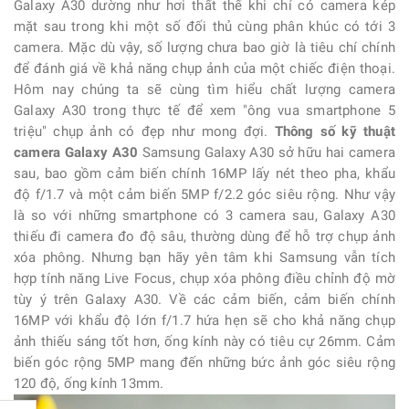
Galaxy A30 dường như hơi thất thế khi chỉ có camera kép
mặt sau trong khi một số đối thủ cùng phân khúc có tới 3
camera. Mặc dù vậy, số lượng chưa bao giờ là tiêu chí chính
để đánh giá về khả năng chụp ảnh của một chiếc điện thoại.
Hôm nay chúng ta sẽ cùng tìm hiểu chất lượng camera
Galaxy A30 trong thực tế để xem "ông vua smartphone 5
triệu" chụp ảnh có đẹp như mong đợi.
Thông số kỹ thuật
camera Galaxy A30
Samsung Galaxy A30
sở hữu hai camera
sau, bao gồm cảm biến chính 16MP lấy nét theo pha, khẩu
độ f/1.7 và một cảm biến 5MP f/2.2 góc siêu rộng. Như vậy
là so với những smartphone có 3 camera sau, Galaxy A30
thiếu đi camera đo độ sâu, thường dùng để hỗ trợ chụp ảnh
xóa phông. Nhưng bạn hãy yên tâm khi Samsung vẫn tích
hợp tính năng Live Focus, chụp xóa phông điều chỉnh độ mờ
tùy ý trên Galaxy A30. Về các cảm biến, cảm biến chính
16MP với khẩu độ lớn f/1.7 hứa hẹn sẽ cho khả năng chụp
ảnh thiếu sáng tốt hơn, ống kính này có tiêu cự 26mm. Cảm
biến góc rộng 5MP mang đến những bức ảnh góc siêu rộng
120 độ, ống kính 13mm.