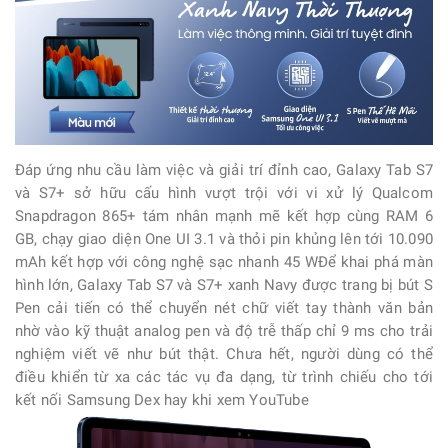
Đáp ứng nhu cầu làm việc và giải trí đỉnh cao, Galaxy Tab S7
và S7+ sở hữu cấu hình vượt trội với vi xử lý Qualcom
Snapdragon 865+ tám nhân mạnh mẽ kết hợp cùng RAM 6
GB, chạy giao diện One UI 3.1 và thỏi pin khủng lên tới 10.090
mAh kết hợp với công nghệ sạc nhanh 45 WĐể khai phá màn
hình lớn, Galaxy Tab S7 và S7+ xanh Navy được trang bị bút S
Pen cải tiến có thể chuyển nét chữ viết tay thành văn bản
nhờ vào kỹ thuật analog pen và độ trễ thấp chỉ 9 ms cho trải
nghiệm viết vẽ như bút thật. Chưa hết, người dùng có thể
điều khiển từ xa các tác vụ đa dạng, từ trình chiếu cho tới
kết nối Samsung Dex hay khi xem YouTube