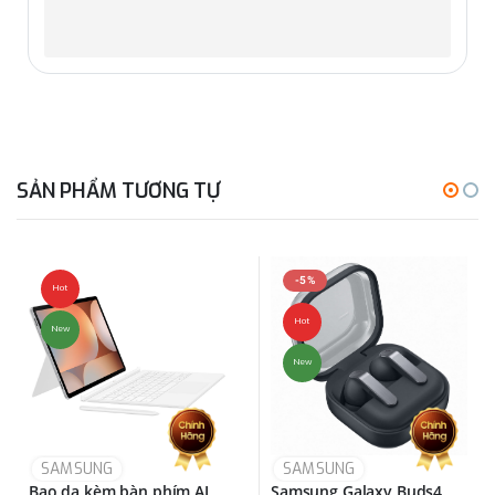
SẢN PHẨM TƯƠNG TỰ
-5%
Hot
Hot
New
New
SAMSUNG
SAMSUNG
Bao da kèm bàn phím AI
Samsung Galaxy Buds4