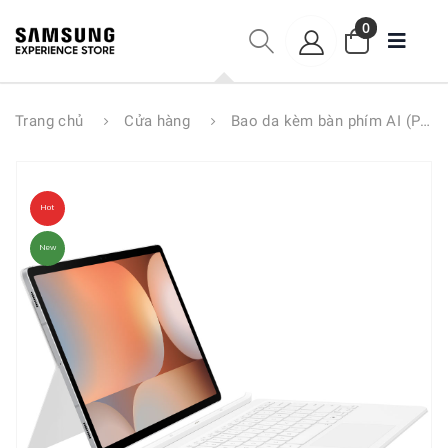
0
Trang chủ
Cửa hàng
Bao da kèm bàn phím AI (Pad chuột) Tab S10 Ultra EF-DX925UBEGWW
Hot
New