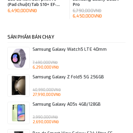
(Pad chuột) Tab S10+ EF-
Pro
DX825UWEGWW
6,490,000VNĐ
6,790,000VNĐ
6,450,000VNĐ
SẢN PHẨM BÁN CHẠY
Samsung Galaxy Watch5 LTE 40mm
7,490,000VNĐ
6,290,000VNĐ
Samsung Galaxy Z Fold5 5G 256GB
40,990,000VNĐ
27,990,000VNĐ
Samsung Galaxy A05s 4GB/128GB
3,990,000VNĐ
2,690,000VNĐ