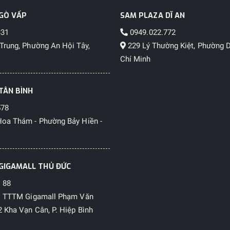
GÒ VẤP
SAM PLAZA DĨ AN
331
0949.022.772
Trung, Phường An Hội Tây,
229 Lý Thường Kiệt, Phường D
Chí Minh
TÂN BÌNH
578
oa Thám - Phường Bảy Hiền -
GIGAMALL THỦ ĐỨC
 88
1 TTTM Gigamall Phạm Văn
 Kha Vạn Cân, P. Hiệp Bình