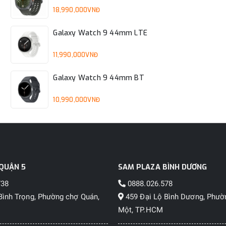
18,990,000VNĐ
Galaxy Watch 9 44mm LTE
11,990,000VNĐ
Galaxy Watch 9 44mm BT
10,990,000VNĐ
QUẬN 5
SAM PLAZA BÌNH DƯƠNG
738
0888.026.578
Bình Trọng, Phường chợ Quán,
459 Đại Lộ Bình Dương, Phườ
Một, TP.HCM