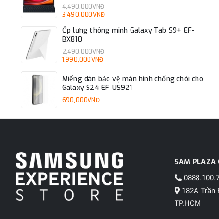
4,490,000VNĐ
3,490,000VNĐ
Ốp lưng thông minh Galaxy Tab S9+ EF-
BX810
2,490,000VNĐ
1,990,000VNĐ
Miếng dán bảo vệ màn hình chống chói cho
Galaxy S24 EF-US921
690,000VNĐ
SAM PLAZA 
0888.100.
182A Trần 
TP.HCM