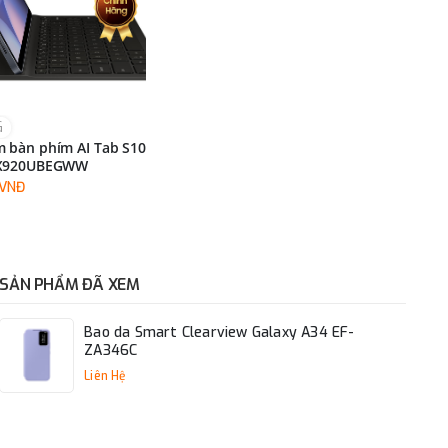
G
 bàn phím AI Tab S10
DX920UBEGWW
0VNĐ
SẢN PHẨM ĐÃ XEM
Bao da Smart Clearview Galaxy A34 EF-
ZA346C
Liên Hệ