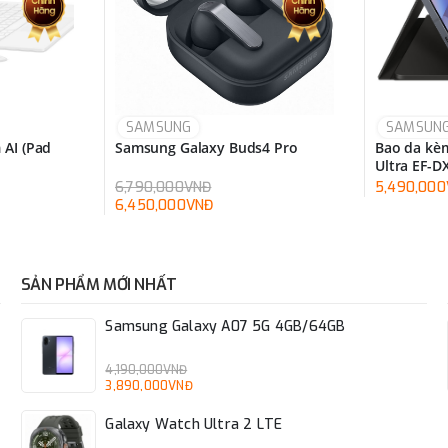
SAMSUNG
SAMSUN
 AI (Pad
Samsung Galaxy Buds4 Pro
Bao da kèm
Ultra EF-
6,790,000VNĐ
5,490,00
6,450,000VNĐ
SẢN PHẨM MỚI NHẤT
Samsung Galaxy A07 5G 4GB/64GB
4,190,000VNĐ
3,890,000VNĐ
Galaxy Watch Ultra 2 LTE