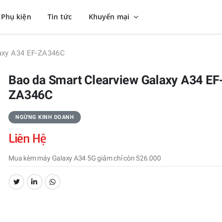
Phụ kiện
Tin tức
Khuyến mại
laxy A34 EF-ZA346C
Bao da Smart Clearview Galaxy A34 EF
ZA346C
NGỪNG KINH DOANH
Liên Hệ
Mua kèm máy Galaxy A34 5G giảm chỉ còn 526.000
CHIA SẺ: