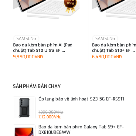
SAMSUNG
SAMSUNG
Bao da kèm bàn phím AI (Pad
Bao da kèm bàn phím
chuột) Tab S10 Ultra EF-
chuột) Tab S10+ EF-
DX925UBEGWW
DX825UWEGWW
9,990,000VNĐ
6,490,000VNĐ
SẢN PHẨM BÁN CHẠY
Ốp lưng bảo vệ linh hoạt S23 5G EF-RS911
1,390,000VNĐ
1,112,000VNĐ
Bao da kèm bàn phím Galaxy Tab S9+ EF-
DX810UBEGWW