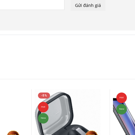
-5%
Hot
Hot
New
New