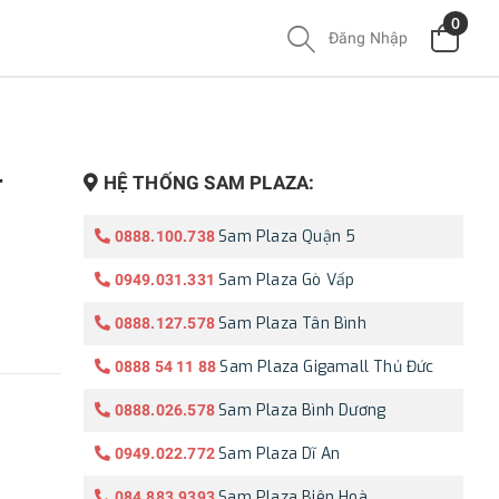
0
Đăng Nhập
-
HỆ THỐNG SAM PLAZA:
Sam Plaza Quận 5
0888.100.738
Sam Plaza Gò Vấp
0949.031.331
Sam Plaza Tân Bình
0888.127.578
Sam Plaza Gigamall Thủ Đức
0888 54 11 88
Sam Plaza Bình Dương
0888.026.578
Sam Plaza Dĩ An
0949.022.772
Sam Plaza Biên Hoà
084.883.9393