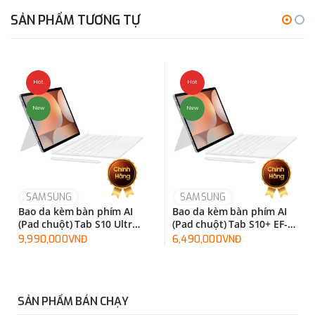
SẢN PHẨM TƯƠNG TỰ
Hot
Hot
New
New
SAMSUNG
SAMSUNG
Bao da kèm bàn phím AI
Bao da kèm bàn phím AI
(Pad chuột) Tab S10 Ultra
(Pad chuột) Tab S10+ EF-
EF-DX925UBEGWW
DX825UWEGWW
9,990,000VNĐ
6,490,000VNĐ
SẢN PHẨM BÁN CHẠY