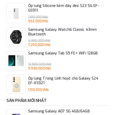
Ốp lưng Silicone kèm dây đeo S23 5G EF-
GS911
1,190,000VNĐ
952,000VNĐ
Samsung Galaxy Watch6 Classic 43mm
Bluetooth
8,990,000VNĐ
7,290,000VNĐ
Samsung Galaxy Tab S9 FE+ WiFi 128GB
13,990,000VNĐ
11,990,000VNĐ
Ốp lưng Trong Linh hoạt cho Galaxy S24
EF-XS921
1,190,000VNĐ
SẢN PHẨM MỚI NHẤT
Samsung Galaxy A07 5G 4GB/64GB