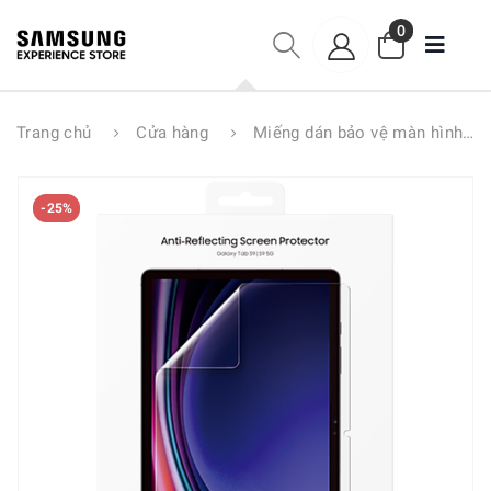
0
Trang chủ
Cửa hàng
Miếng dán bảo vệ màn hình AR Galaxy Tab S9 EF-UX710
-25%