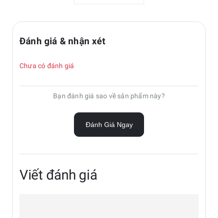
Đánh giá & nhận xét
Chưa có đánh giá
Bảo vệ màn hình của bạn
Bạn đánh giá sao về sản phẩm này?
Dán Màn hình Chống phản chiếu cung cấp thêm một lớp
Đánh Giá Ngay
bảo vệ chống trầy xước trên màn hình Galaxy Tab S9.
Viết đánh giá