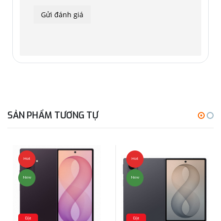
khi có mức giá rẻ, màn hình mượt mà và camera có độ phân
giải lớn 50 MP.
SẢN PHẨM TƯƠNG TỰ
Hot
Hot
New
New
Đặt
Đặt