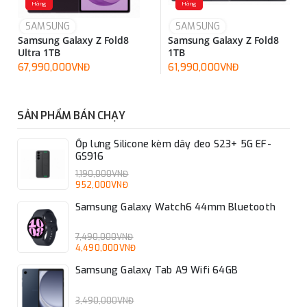
Hàng
Hàng
SAMSUNG
SAMSUNG
Samsung Galaxy Z Fold8
Samsung Galaxy Z Fold8
Ultra 1TB
1TB
67,990,000VNĐ
61,990,000VNĐ
SẢN PHẨM BÁN CHẠY
Ốp lưng Silicone kèm dây đeo S23+ 5G EF-
GS916
1,190,000VNĐ
952,000VNĐ
Samsung Galaxy Watch6 44mm Bluetooth
7,490,000VNĐ
4,490,000VNĐ
Samsung Galaxy Tab A9 Wifi 64GB
3,490,000VNĐ