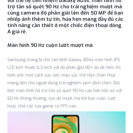
với thế hệ tiền nhiệm Galaxy A03s, màn hình hỗ
trợ tần số quét 90 Hz cho trải nghiệm mượt mà
cùng camera độ phân giải lên đến 50 MP để bạn
nhiếp ảnh thêm tự tin, hứa hẹn mang đầy đủ các
tính năng cần thiết ở một chiếc điện thoại dòng
A giá rẻ.
Màn hình 90 Hz cuộn lướt mượt mà
Samsung trang bị cho tân binh Galaxy A04s màn hình IPS
LCD kích thước 6.5 inch với độ phân giải HD+ đủ để hiển thị
hình ảnh một cách sắc nét, màu sắc thể hiện chân thực
mang đến cho người dùng trải nghiệm xem đắm chìm. Đặc
biệt màn hình hỗ trợ tần số quét 90 Hz cao hơn hẳn so với
60 Hz thông thường, tạo độ mượt mà khi bạn cuộn, lướt
hoặc chơi các tựa game có FPS cao.