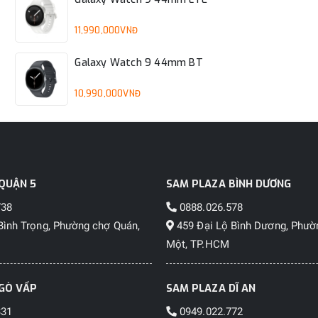
11,990,000VNĐ
Galaxy Watch 9 44mm BT
10,990,000VNĐ
QUẬN 5
SAM PLAZA BÌNH DƯƠNG
738
0888.026.578
Bình Trọng, Phường chợ Quán,
459 Đại Lộ Bình Dương, Phườ
Một, TP.HCM
GÒ VẤP
SAM PLAZA DĨ AN
331
0949.022.772