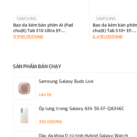
SAMSUNG
SAMSUNG
Bao da kèm bàn phím AI (Pad
Bao da kèm bàn phím
chuột) Tab S10 Ultra EF-
chuột) Tab S10+ EF-
DX925UBEGWW
DX825UWEGWW
9,990,000VNĐ
6,490,000VNĐ
SẢN PHẨM BÁN CHẠY
Samsung Galaxy Buds Live
Liên Hệ
Ốp lưng trong Galaxy A34 5G EF-QA346C
350,000VNĐ
Dây da khóa D từ tính Hybrid Galaxy Watch,