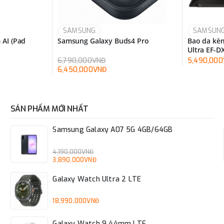
SAMSUNG
SAMSUN
 AI (Pad
Samsung Galaxy Buds4 Pro
Bao da kèm
Ultra EF-
6,790,000VNĐ
5,490,00
6,450,000VNĐ
SẢN PHẨM MỚI NHẤT
Samsung Galaxy A07 5G 4GB/64GB
4,190,000VNĐ
3,890,000VNĐ
Galaxy Watch Ultra 2 LTE
18,990,000VNĐ
Galaxy Watch 9 44mm LTE