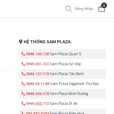
0
Đăng Nhập
HỆ THỐNG SAM PLAZA:
Sam Plaza Quận 5
0888.100.738
Sam Plaza Gò Vấp
0949.031.331
Sam Plaza Tân Bình
0888.127.578
Sam Plaza Gigamall Thủ Đức
0888 54 11 88
Sam Plaza Bình Dương
0888.026.578
Sam Plaza Dĩ An
0949.022.772
Sam Plaza Biên Hoà
084.883.9393