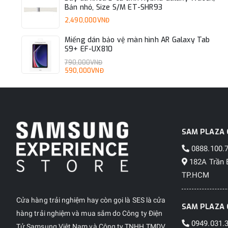
Bản nhỏ, Size S/M ET-SHR93
2,490,000VNĐ
Miếng dán bảo vệ màn hình AR Galaxy Tab
S9+ EF-UX810
790,000VNĐ
590,000VNĐ
SAM PLAZA 
0888.100.
182A Trần 
TP.HCM
Cửa hàng trải nghiệm hay còn gọi là SES là cửa
SAM PLAZA 
hàng trải nghiệm và mua sắm do Công ty Điện
0949.031.
Tử Samsung Việt Nam và Công ty TNHH TMDV