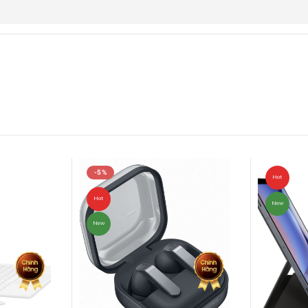
-5%
Hot
Hot
New
New