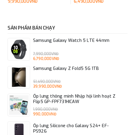
EF-DX925UBEGWW
DX825UWEGWW
9,990,000VNĐ
6,490,000VNĐ
SẢN PHẨM BÁN CHẠY
Samsung Galaxy Watch 5 LTE 44mm
7,990,000VNĐ
6,790,000VNĐ
Samsung Galaxy Z Fold5 5G 1TB
51,490,000VNĐ
39,990,000VNĐ
Ốp lưng thông minh Nhập hội linh hoạt Z
Flip5 GP-FPF731HICAW
1,990,000VNĐ
990,000VNĐ
Ốp lưng Silicone cho Galaxy S24+ EF-
PS926